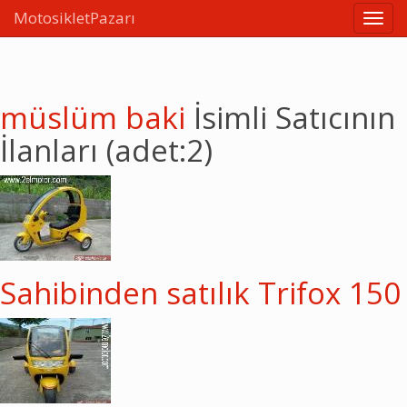
MotosikletPazarı
Linkle
müslüm baki
İsimli Satıcının
İlanları (adet:2)
Sahibinden satılık Trifox 150