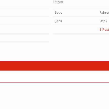
İletişim
Satıcı
Fahret
Şehir
Usak
E-Pos