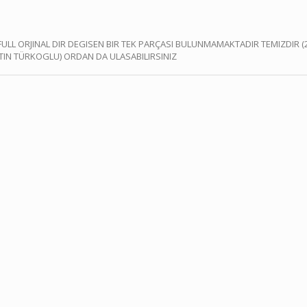
ULL ORJINAL DIR DEGISEN BIR TEK PARÇASI BULUNMAMAKTADIR TEMIZDIR 
RETTIN TÜRKOGLU) ORDAN DA ULASABILIRSINIZ