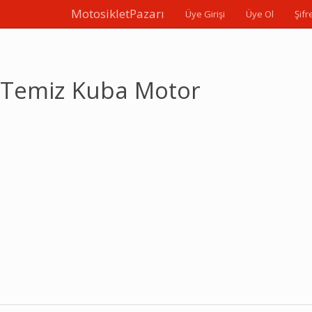
MotosikletPazarı
Üye Girişi
Üye Ol
Şif
Temiz Kuba Motor