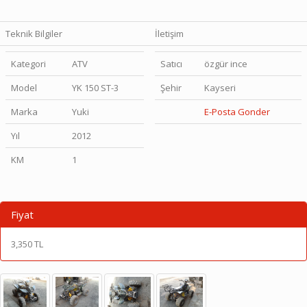
Teknik Bilgiler
İletişim
Kategori
ATV
Satıcı
özgür ince
Model
YK 150 ST-3
Şehir
Kayseri
Marka
Yuki
E-Posta Gonder
Yıl
2012
KM
1
Fiyat
3,350 TL