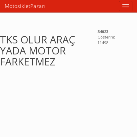
MotosikletPazarı
Linkle
34023
TKS OLUR ARAÇ
Gösterim:
11498
YADA MOTOR
FARKETMEZ