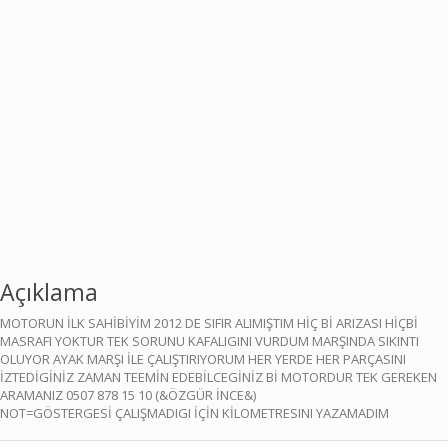
Açıklama
MOTORUN İLK SAHİBİYİM 2012 DE SIFIR ALIMIŞTIM HİÇ Bİ ARIZASI HİÇBİ
MASRAFI YOKTUR TEK SORUNU KAFALIGINI VURDUM MARŞINDA SIKINTI
OLUYOR AYAK MARŞI İLE ÇALIŞTIRIYORUM HER YERDE HER PARÇASINI
İZTEDİGİNİZ ZAMAN TEEMİN EDEBİLCEGİNİZ Bİ MOTORDUR TEK GEREKEN
ARAMANIZ 0507 878 15 10 (&ÖZGÜR İNCE&)
NOT=GÖSTERGESİ ÇALIŞMADIGI İÇİN KİLOMETRESINI YAZAMADIM