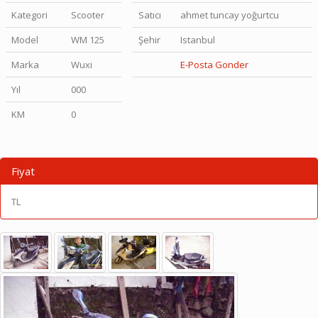
Kategori
Scooter
Satıcı
ahmet tuncay yoğurtcu
Model
WM 125
Şehir
Istanbul
Marka
Wuxi
E-Posta Gonder
Yıl
000
KM
0
Fiyat
TL