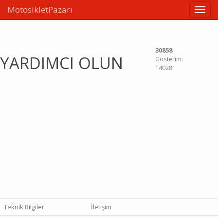
MotosikletPazarı
Linkle
30858
YARDIMCI OLUN
Gösterim:
14028
Teknik Bilgiler
İletişim