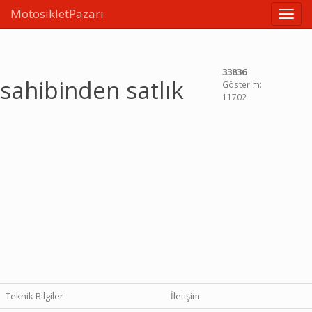
MotosikletPazarı
Linkle
33836
sahibinden satlık
Gösterim:
11702
Teknik Bilgiler
İletişim