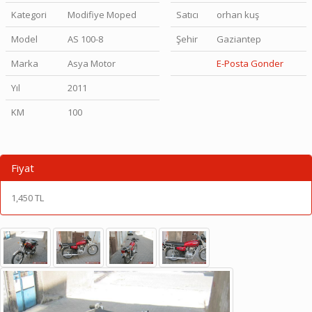
Kategori
Modifiye Moped
Satıcı
orhan kuş
Model
AS 100-8
Şehir
Gaziantep
Marka
Asya Motor
E-Posta Gonder
Yıl
2011
KM
100
Fiyat
1,450 TL